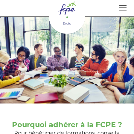
Panneau de gestion des cookies
AddToAny (share) est désactivé.
Autoriser
Doubs
Pourquoi adhérer à la FCPE ?
Pour bénéficier de formations, conseils,